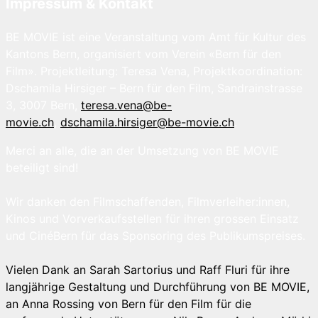
Impressum & Kontakt
BE MOVIE ist eine Veranstaltung vom Amt für Kultur des
Kantons Bern, organisiert vom Verein «Bern für den
Film». Projektleitung: Teresa Vena, Projektkoordination:
Dschamila Hirsiger – Bern für den Film, Sandrainstrasse
3, 3007 Bern,
teresa.vena@be-
movie.ch
,
dschamila.hirsiger@be-movie.ch
.
Merci an alle, die an der Umsetzung von BE MOVIE
beteiligt sind!
Wir danken den Filmschaffenden, Filmverleiher:innen,
Kinos und Vorverkaufsstellen für ihren grossen Einsatz
und CinéBern für das Sponsoring des Publikumspreises.
Vielen Dank an Sarah Sartorius und Raff Fluri für ihre
langjährige Gestaltung und Durchführung von BE MOVIE,
an Anna Rossing von Bern für den Film für die