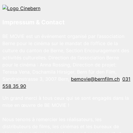
Impressum & Contact
BE MOVIE est un événement organisé par l’association
Berne pour le cinéma sur le mandat de l’office de la
culture du canton de Berne, Section Encouragement des
activités culturelles. Direction de l’association Berne
pour le cinéma : Anna Rossing, Direction de projet:
Teresa Vena, Dschamila Hirsiger, Bern für den Film,
Sandrainstrasse 3, 3007 Bern,
bemovie@bernfilm.ch
,
031
558 35 90
.
Un grand merci à tous ceux qui se sont engagés dans la
mise en œuvre de BE MOVIE !
Nous tenons à remercier les réalisateurs, les
distributeurs de films, les cinémas et les bureaux de