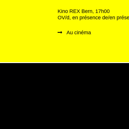
Kino REX Bern, 17h00
OV/d, en présence de/en prése
Au cinéma