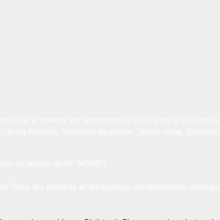
ne pour le cinéma sur le mandat de l’office de la culture 
a : Anna Rossing, Direction de projet: Teresa Vena, Dschamil
mise en œuvre de BE MOVIE !
s de films, les cinémas et les bureaux de réservation antic