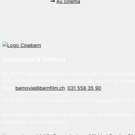
Au cinéma
Impressum & Contact
BE MOVIE est un événement organisé par l’association Ber
culturelles. Direction de l’association Berne pour le ciném
Bern,
bemovie@bernfilm.ch
,
031 558 35 90
.
Un grand merci à tous ceux qui se sont engagés dans la 
Nous tenons à remercier les réalisateurs, les distributeur
parrainage du prix du public.