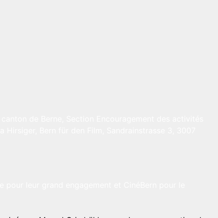
du canton de Berne, Section Encouragement des activités
a Hirsiger, Bern für den Film, Sandrainstrasse 3, 3007
ipée pour leur grand engagement et CinéBern pour le