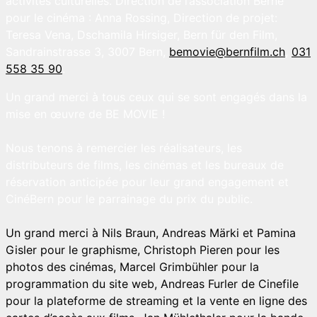
activités culturelles. Direction de l’association Berne
pour le cinéma : Anna Rossing, Direction de projet:
Teresa Vena, Dschamila Hirsiger, Bern für den Film,
Sandrainstrasse 3, 3007 Bern,
bemovie@bernfilm.ch
,
031
558 35 90
.
Un grand merci à tous ceux qui se sont engagés dans la
mise en œuvre de BE MOVIE !
Nous tenons à remercier les réalisateurs, les
distributeurs de films, les cinémas et les bureaux de
réservation anticipée pour leur grand engagement et
CinéBern pour le parrainage du prix du public.
Un grand merci à Nils Braun, Andreas Märki et Pamina
Gisler pour le graphisme, Christoph Pieren pour les
photos des cinémas, Marcel Grimbühler pour la
programmation du site web, Andreas Furler de Cinefile
pour la plateforme de streaming et la vente en ligne des