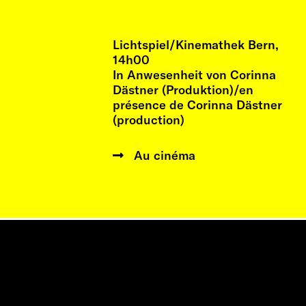
Lichtspiel/Kinemathek Bern,
14h00
In Anwesenheit von Corinna
Dästner (Produktion)/en
présence de Corinna Dästner
(production)
Au cinéma