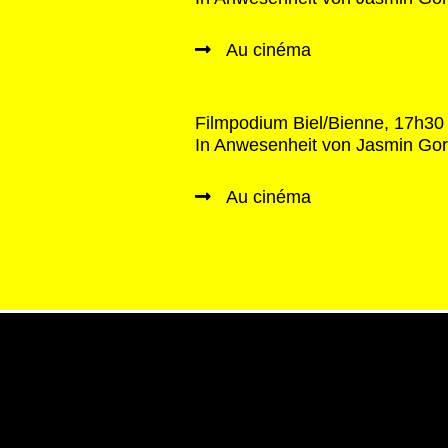
Au cinéma
Filmpodium Biel/Bienne, 17h30
In Anwesenheit von Jasmin Gord
Au cinéma