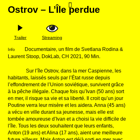
Aller
Ostrov – L’Île perdue
au
contenu
Trailer
Streaming
Documentaire, un film de Svetlana Rodina &
Info
Laurent Stoop, DokLab, CH 2021, 90 Min.
Sur l’île Ostrov, dans la mer Caspienne, les
habitants, laissés seuls par l’État russe depuis
l’effondrement de l’Union soviétique, survivent grâce
à la pêche illégale. Chaque fois qu’Ivan (50 ans) sort
en mer, il risque sa vie et sa liberté. Il croit qu’un jour
Poutine verra leur misère et les aidera. Anna (45 ans)
a vécu en ville durant sa jeunesse, mais elle est
tombée amoureuse d’Ivan et a choisi la vie difficile de
l’île. Tous les deux souhaitent que leurs enfants,
Anton (19 ans) et Alina (17 ans), aient une meilleure
future ailleurs. Mais Anton est déjà sorti en mer avec