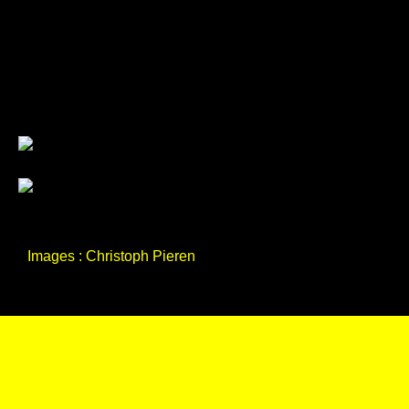
Projections
Soit il n'y a pas de dates pour les performances ou
uniquement sur notre
plateforme de streaming
.
Images : Christoph Pieren