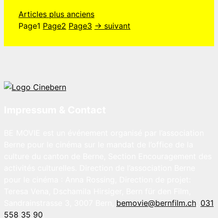
Articles plus anciens
Page
1
Page
2
Page
3
→
suivant
Impressum & Contact
BE MOVIE est un événement organisé par l’association
Berne pour le cinéma sur le mandat de l’office de la
culture du canton de Berne, Section Encouragement des
activités culturelles. Direction de l’association Berne
pour le cinéma : Anna Rossing, Direction de projet:
Teresa Vena, Dschamila Hirsiger, Bern für den Film,
Sandrainstrasse 3, 3007 Bern,
bemovie@bernfilm.ch
,
031
558 35 90
.