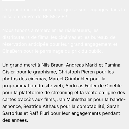
Un grand merci à tous ceux qui se sont engagés dans la
mise en œuvre de BE MOVIE !
Nous tenons à remercier les réalisateurs, les
distributeurs de films, les cinémas et les bureaux de
réservation anticipée pour leur grand engagement et
CinéBern pour le parrainage du prix du public.
Un grand merci à Nils Braun, Andreas Märki et Pamina
Gisler pour le graphisme, Christoph Pieren pour les
photos des cinémas, Marcel Grimbühler pour la
programmation du site web, Andreas Furler de Cinefile
pour la plateforme de streaming et la vente en ligne des
cartes d’accès aux films, Jan Mühlethaler pour la bande-
annonce, Beatrice Althaus pour la comptabilité, Sarah
Sartorius et Raff Fluri pour leur engagements pendant
des années.