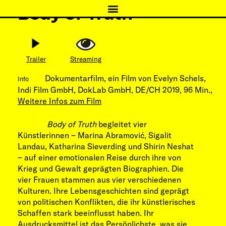
Body of Truth
Trailer
Streaming
Dokumentarfilm, ein Film von Evelyn Schels,
Info
Indi Film GmbH, DokLab GmbH, DE/CH 2019, 96 Min.,
Weitere Infos zum Film
Body of Truth
begleitet vier
Künstlerinnen − Marina Abramović, Sigalit
Landau, Katharina Sieverding und Shirin Neshat
− auf einer emotionalen Reise durch ihre von
Krieg und Gewalt geprägten Biographien. Die
vier Frauen stammen aus vier verschiedenen
Kulturen. Ihre Lebensgeschichten sind geprägt
von politischen Konflikten, die ihr künstlerisches
Schaffen stark beeinflusst haben. Ihr
Ausdrucksmittel ist das Persönlichste, was sie