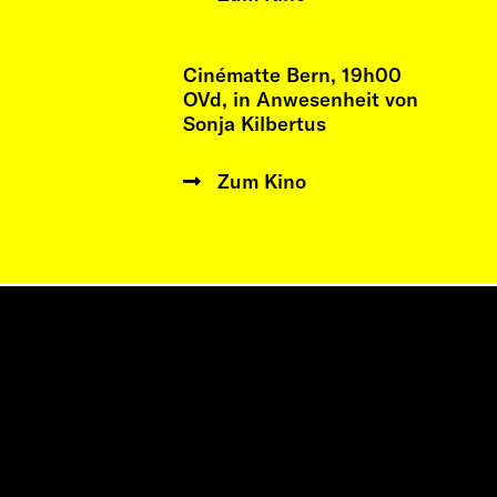
Cinématte Bern, 19h00
OVd, in Anwesenheit von
Sonja Kilbertus
Zum Kino